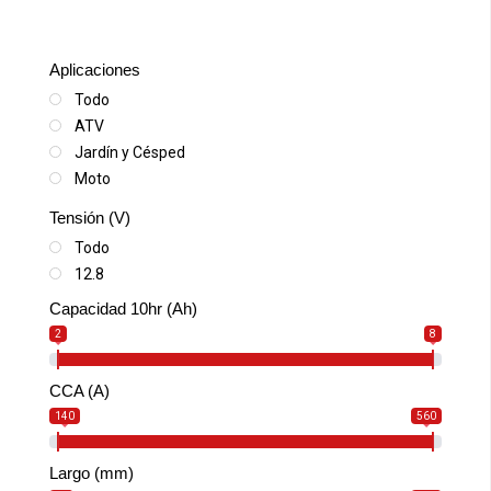
Aplicaciones
Todo
ATV
Jardín y Césped
Moto
Moto acuática
Tensión (V)
Moto de nieve
Todo
Scooter
12.8
SSV-UTV
Capacidad 10hr (Ah)
2
8
CCA (A)
140
560
Largo (mm)