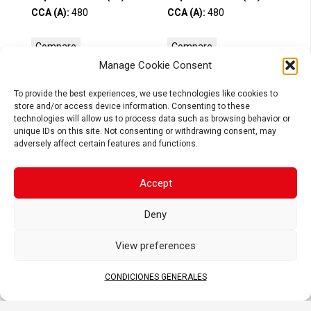
CCA (A):
480
CCA (A):
480
Compare
Compare
Manage Cookie Consent
To provide the best experiences, we use technologies like cookies to
store and/or access device information. Consenting to these
technologies will allow us to process data such as browsing behavior or
unique IDs on this site. Not consenting or withdrawing consent, may
adversely affect certain features and functions.
Accept
Deny
BSLi-12
BSLi-13
View preferences
Tensión (V) :
12.8
Tensión (V) :
12.8
Capacidad 20hr (Ah):
-
Capacidad 20hr (Ah):
-
CONDICIONES GENERALES
Capacidad 10hr (Ah):
8
Capacidad 10hr (Ah):
8
CCA (A):
560
CCA (A):
560