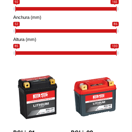
92
165
Anchura (mm)
52
86
Altura (mm)
85
130