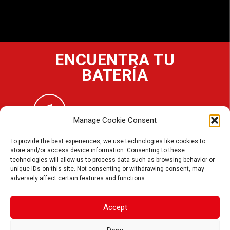
LITIO
ENCUENTRA TU
BATERÍA
Selecciona tu vehículo
Manage Cookie Consent
To provide the best experiences, we use technologies like cookies to
Selecciona tu Marca, CC, Modelo
store and/or access device information. Consenting to these
y Año
technologies will allow us to process data such as browsing behavior or
unique IDs on this site. Not consenting or withdrawing consent, may
adversely affect certain features and functions.
ENCUÉNTRALA AQUÍ
Accept