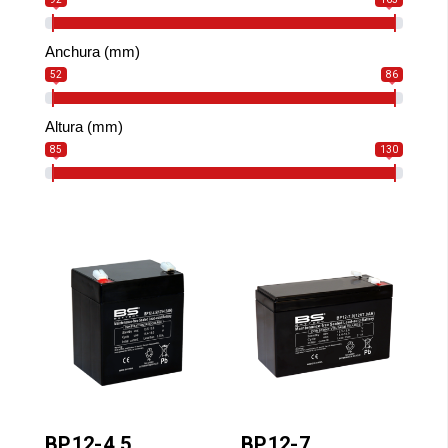
Anchura (mm)
52
86
Altura (mm)
85
130
BP12-4.5
BP12-7