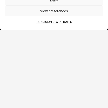
Deny
View preferences
CONDICIONES GENERALES
PRODUCTO
Batería
Cargador, Booster, Comprobador…
Materiales para TPV
BLOG
Patrocinio
Noticias
Preguntas Frecuentes
CORPORATIVO
Quiénes somos