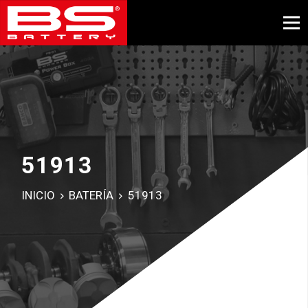
51913
INICIO
BATERÍA
51913