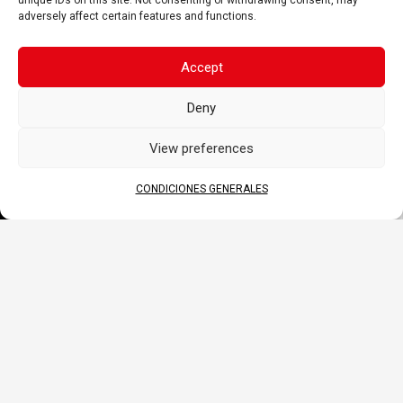
unique IDs on this site. Not consenting or withdrawing consent, may
adversely affect certain features and functions.
APLICACIONES
Accept
DOCUMENTOS
Deny
View preferences
DATA SHEET
CONDICIONES GENERALES
MANUAL