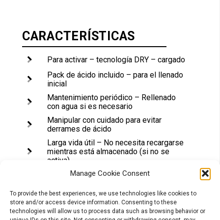
CARACTERÍSTICAS
Para activar – tecnología DRY – cargado
Pack de ácido incluido – para el llenado
inicial
Mantenimiento periódico – Rellenado
con agua si es necesario
Manipular con cuidado para evitar
derrames de ácido
Larga vida útil – No necesita recargarse
mientras está almacenado (si no se
activa)
Manage Cookie Consent
Emisión interna de gas a través del
orificio de ventilación
To provide the best experiences, we use technologies like cookies to
Amplia variedad de modelos de 6 y 12 V
store and/or access device information. Consenting to these
technologies will allow us to process data such as browsing behavior or