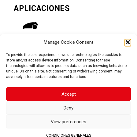
APLICACIONES
Manage Cookie Consent
ROBOT
To provide the best experiences, we use technologies like cookies to
store and/or access device information. Consenting to these
technologies will allow us to process data such as browsing behavior or
unique IDs on this site. Not consenting or withdrawing consent, may
adversely affect certain features and functions.
CARACTERÍSTICAS
Accept
Tipo de batería compatible
Ciclo de vida elevado
Deny
Batería de larga duración: capacidad a
veces superior a la batería original
View preferences
Células de litio de alta calidad (LG,
Samsung, Panasonic,…)
CONDICIONES GENERALES