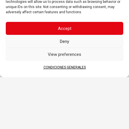
technologies will allow us to process data such as browsing behavior or
válvula)
unique IDs on this site. Not consenting or withdrawing consent, may
Sellado hermético después del llenado
adversely affect certain features and functions.
– El electrolito queda retenido en una
malla de fibra de vidrio
Accept
Mayor potencia y vida útil extendida
Larga vida en almacenamiento – No
Deny
requiere recarga mientras esté
almacenada (si no ha sido activada)
View preferences
CONDICIONES GENERALES
APLICACIONES
MOTO
SCOOTER
ATV