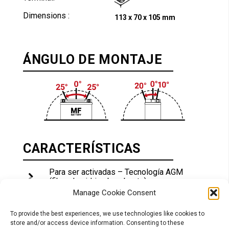
Dimensions :
113 x 70 x 105 mm
ÁNGULO DE MONTAJE
CARACTERÍSTICAS
Para ser activadas – Tecnología AGM
(fibro de vidrio absorbente)
Manage Cookie Consent
Pack de ácido incluido – Para el llenado
inicial
To provide the best experiences, we use technologies like cookies to
Sin mantenimiento – Diseño VRLA
store and/or access device information. Consenting to these
(Batería de plomo ácido regulada por