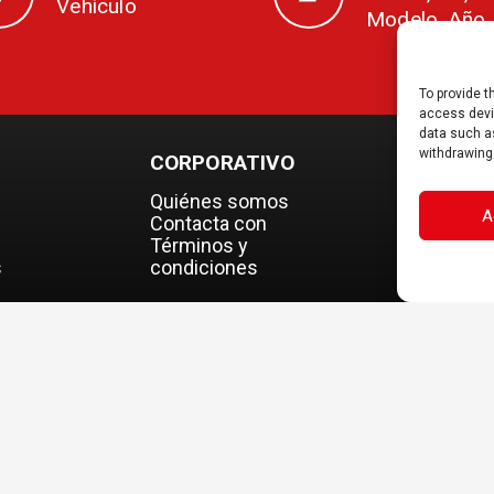
Vehículo
Modelo, Año
To provide t
access devic
data such as
withdrawing
CORPORATIVO
DOCS
Quiénes somos
Portal B2B
A
Contacta con
Descarga
Términos y
s
condiciones
 los derechos reservados. Las especificaciones de los modelo
EN
ES
USA