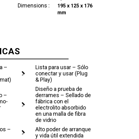
Dimensions :
195 x 125 x 176
mm
ICAS
a –
Lista para usar – Sólo
conectar y usar (Plug
 mat)
& Play)
Diseño a prueba de
o –
derrames – Sellado de
mo-
fábrica con el
r
electrolito absorbido
en una malla de fibra
de vidrio
dos –
Alto poder de arranque
y vida útil extendida