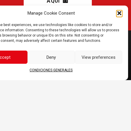
AQUÍ
Manage Cookie Consent
he best experiences, we use technologies like cookies to store and/or
e information. Consenting to these technologies will allow us to process
 browsing behavior or unique IDs on this site. Not consenting or
 consent, may adversely affect certain features and functions.
ÚNETE A
NOSOTROS
ccept
Deny
View preferences
CONDICIONES GENERALES
s mostrados pueden variar.