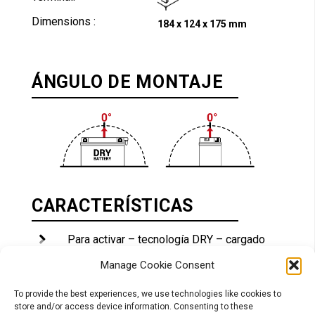
Dimensions :
184 x 124 x 175 mm
ÁNGULO DE MONTAJE
CARACTERÍSTICAS
Para activar – tecnología DRY – cargado
Paquete de ácido incluido – para el
Manage Cookie Consent
llenado inicial
Mantenimiento periódico – Rellenado
To provide the best experiences, we use technologies like cookies to
con agua si es necesario
store and/or access device information. Consenting to these