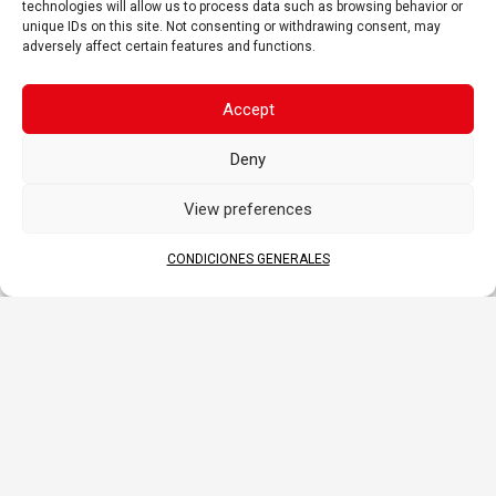
technologies will allow us to process data such as browsing behavior or
Manipular con cuidado para evitar
unique IDs on this site. Not consenting or withdrawing consent, may
derrames de ácido
adversely affect certain features and functions.
Larga vida útil – No necesita recargarse
mientras está almacenado (si no se
activa)
Accept
Emisión interna de gas a través del
orificio de ventilación
Deny
Amplia variedad de modelos de 6 y 12 V
View preferences
CONDICIONES GENERALES
APLICACIONES
JARDÍN Y CÉSPED