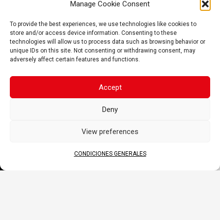
Manage Cookie Consent
Emisión interna de gas a través del
orificio de ventilación
To provide the best experiences, we use technologies like cookies to
Amplia variedad de modelos de 6 y 12 V
store and/or access device information. Consenting to these
technologies will allow us to process data such as browsing behavior or
unique IDs on this site. Not consenting or withdrawing consent, may
adversely affect certain features and functions.
APLICACIONES
Accept
Deny
DOCUMENTOS
View preferences
DATA SHEET
CONDICIONES GENERALES
MANUAL