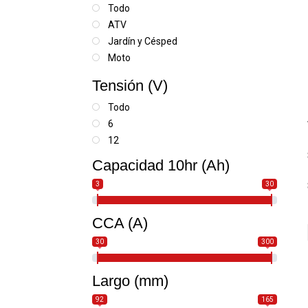
Todo
ATV
Jardín y Césped
Moto
Moto acuática
Tensión (V)
Moto de nieve
Scooter
Todo
SSV-UTV
6
12
Capacidad 10hr (Ah)
3
30
CCA (A)
30
300
Largo (mm)
92
165