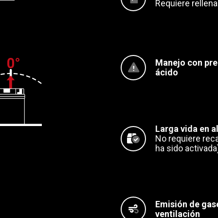
Requiere rellen
Manejo con pre
ácido
Larga vida en 
No requiere rec
ha sido activada
Emisión de gase
ventilación