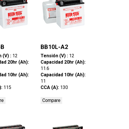
-B
BB10L-A2
 (V) :
12
Tensión (V) :
12
ad 20hr (Ah):
Capacidad 20hr (Ah):
11.6
ad 10hr (Ah):
Capacidad 10hr (Ah):
11
):
115
CCA (A):
130
re
Compare