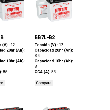
-B
BB7L-B2
 (V) :
12
Tensión (V) :
12
ad 20hr (Ah):
Capacidad 20hr (Ah):
8.4
ad 10hr (Ah):
Capacidad 10hr (Ah):
8
):
85
CCA (A):
85
re
Compare