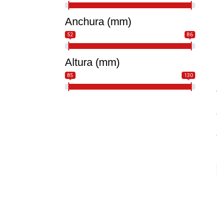
Anchura (mm)
52
86
Altura (mm)
85
130