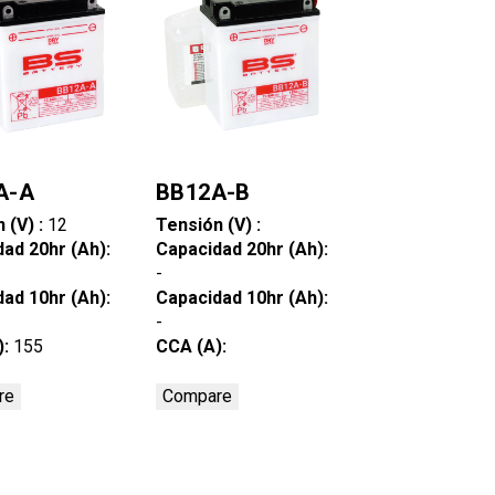
A-A
BB12A-B
 (V) :
12
Tensión (V) :
ad 20hr (Ah):
Capacidad 20hr (Ah):
-
ad 10hr (Ah):
Capacidad 10hr (Ah):
-
):
155
CCA (A):
re
Compare