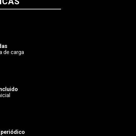
ICAS
das
a de carga
ncluido
icial
periódico