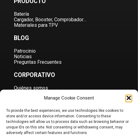
PRODUCTO
Batería
Cargador, Booster, Comprobador…
Materiales para TPV
BLOG
Patrocinio
Noticias
Preguntas Frecuentes
CORPORATIVO
Quiénes somos
Contacta con
Manage Cookie Consent
Términos y condiciones
To provide the best experiences, we use technologies like cookies to
DOCS
store and/or access device information. Consenting to these
technologies will allow us to process data such as browsing behavior or
Portal B2B
unique IDs on this site. Not consenting or withdrawing consent, may
Descarga
adversely affect certain features and functions.